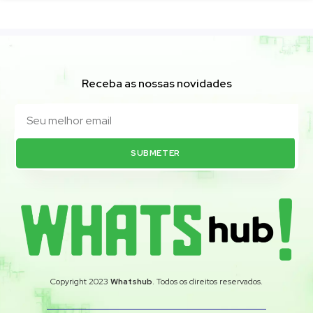
Receba as nossas novidades
SUBMETER
Copyright 2023
Whatshub
. Todos os direitos reservados.