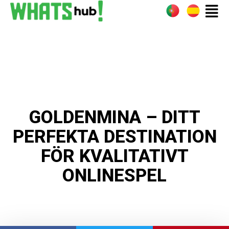
GOLDENMINA – DITT
PERFEKTA DESTINATION
FÖR KVALITATIVT
ONLINESPEL