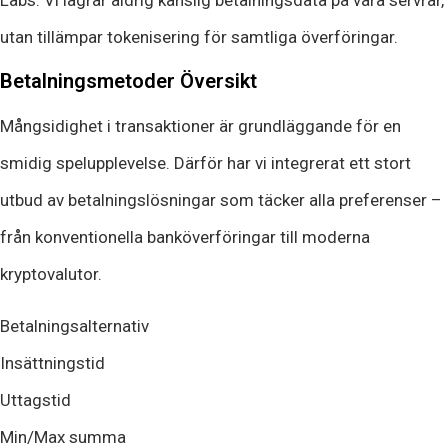
utan tillämpar tokenisering för samtliga överföringar.
Betalningsmetoder Översikt
Mångsidighet i transaktioner är grundläggande för en
smidig spelupplevelse. Därför har vi integrerat ett stort
utbud av betalningslösningar som täcker alla preferenser –
från konventionella banköverföringar till moderna
kryptovalutor.
Betalningsalternativ
Insättningstid
Uttagstid
Min/Max summa