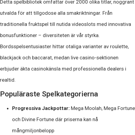
Detta spelbibliotek omfattar över 2000 olika titlar, noggrant
utvalda för att tillgodose alla smakriktningar. Från
traditionella fruktspel till nutida videoslots med innovativa
bonusfunktioner – diversiteten är vår styrka.
Bordsspelsentusiaster hittar otaliga varianter av roulette,
blackjack och baccarat, medan live casino-sektionen
erbjuder äkta casinokänsla med professionella dealers i
realtid.
Populäraste Spelkategorierna
Progressiva Jackpottar:
Mega Moolah, Mega Fortune
och Divine Fortune där priserna kan nå
mångmiljonbelopp