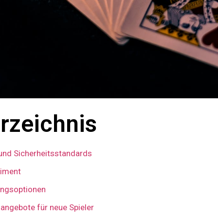
erzeichnis
 und Sicherheitsstandards
timent
lungsoptionen
ngebote für neue Spieler