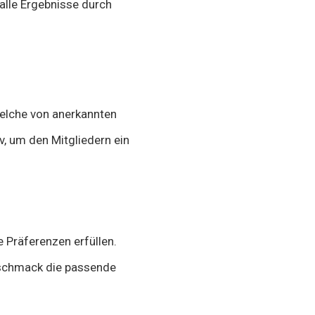
alle Ergebnisse durch
welche von anerkannten
, um den Mitgliedern ein
e Präferenzen erfüllen.
Geschmack die passende