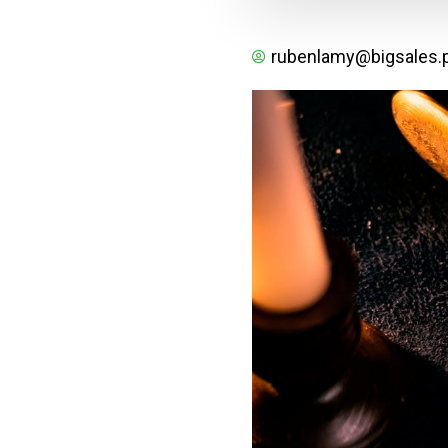
rubenlamy@bigsales.