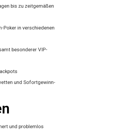
Sagen bis zu zeitgemäßen
en-Poker in verschiedenen
 samt besonderer VIP-
Jackpots
wetten und Sofortgewinn-
en
chert und problemlos