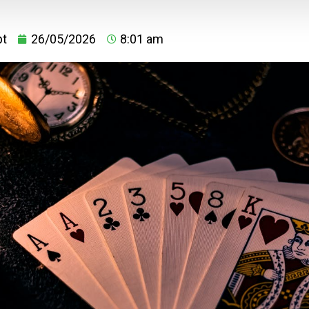
pt
26/05/2026
8:01 am