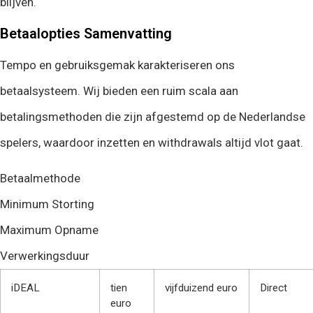
blijven.
Betaalopties Samenvatting
Tempo en gebruiksgemak karakteriseren ons
betaalsysteem. Wij bieden een ruim scala aan
betalingsmethoden die zijn afgestemd op de Nederlandse
spelers, waardoor inzetten en withdrawals altijd vlot gaat.
Betaalmethode
Minimum Storting
Maximum Opname
Verwerkingsduur
iDEAL
tien
vijfduizend euro
Direct
euro