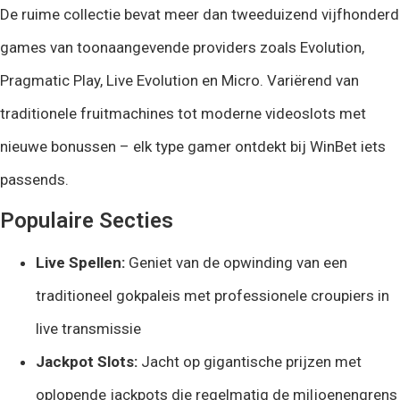
De ruime collectie bevat meer dan tweeduizend vijfhonderd
games van toonaangevende providers zoals Evolution,
Pragmatic Play, Live Evolution en Micro. Variërend van
traditionele fruitmachines tot moderne videoslots met
nieuwe bonussen – elk type gamer ontdekt bij WinBet iets
passends.
Populaire Secties
Live Spellen:
Geniet van de opwinding van een
traditioneel gokpaleis met professionele croupiers in
live transmissie
Jackpot Slots:
Jacht op gigantische prijzen met
oplopende jackpots die regelmatig de miljoenengrens