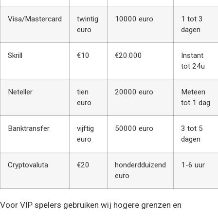
Visa/Mastercard
twintig
10000 euro
1 tot 3
euro
dagen
Skrill
€10
€20.000
Instant
tot 24u
Neteller
tien
20000 euro
Meteen
euro
tot 1 dag
Banktransfer
vijftig
50000 euro
3 tot 5
euro
dagen
Cryptovaluta
€20
honderdduizend
1-6 uur
euro
Voor VIP spelers gebruiken wij hogere grenzen en