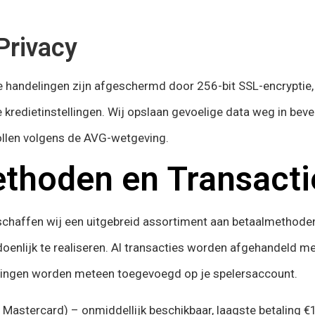
Privacy
e handelingen zijn afgeschermd door 256-bit SSL-encryptie,
le kredietinstellingen. Wij opslaan gevoelige data weg in beve
ollen volgens de AVG-wetgeving.
thoden en Transacti
schaffen wij een uitgebreid assortiment aan betaalmethode
enlijk te realiseren. Al transacties worden afgehandeld me
ingen worden meteen toegevoegd op je spelersaccount.
, Mastercard) – onmiddellijk beschikbaar, laagste betaling €