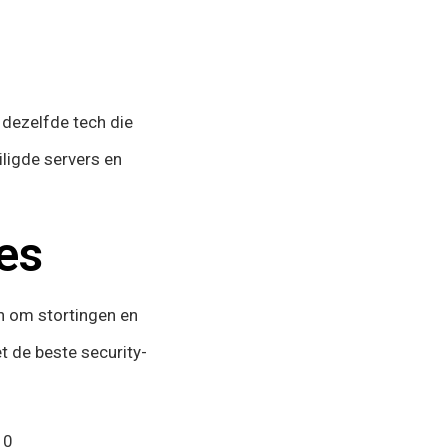
 dezelfde tech die
iligde servers en
es
n om stortingen en
t de beste security-
10