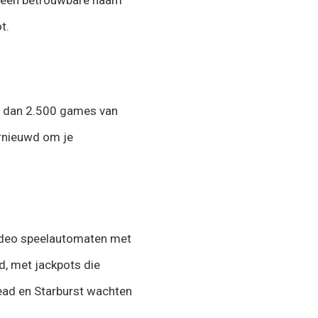
t.
r dan 2.500 games van
rnieuwd om je
 video speelautomaten met
d, met jackpots die
ead en Starburst wachten