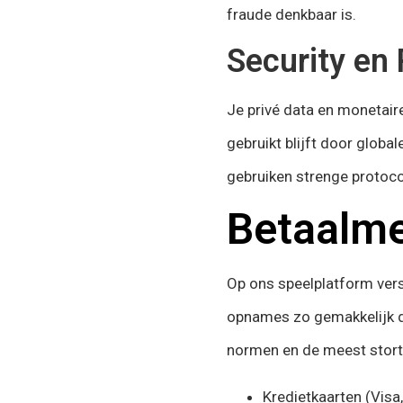
fraude denkbaar is.
Security en 
Je privé data en monetair
gebruikt blijft door globa
gebruiken strenge protoc
Betaalme
Op ons speelplatform ver
opnames zo gemakkelijk do
normen en de meest stort
Kredietkaarten (Visa