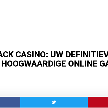
CK CASINO: UW DEFINITIE
 HOOGWAARDIGE ONLINE G