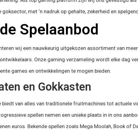
goksector, met ‘n nadruk op gehalte, zekerheid en spelgeno
ede Spelaanbod
enteren wij een nauwkeurig uitgekozen assortiment van mee
ntwikkelaars. Onze gaming verzameling wordt elke dag ve
ente games en ontwikkelingen te mogen bieden.
aten en Gokkasten
biedt van alles van traditionele fruitmachines tot actuele
ogressieve spellen nemen een unieke plaats in in ons aanbo
oenen euros. Bekende spellen zoals Mega Moolah, Book of D
.