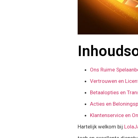
Inhouds
Ons Ruime Spelaanb
Vertrouwen en Licen
Betaalopties en Tran
Acties en Beloning
Klantenservice en O
Hartelijk welkom bij
LolaJ
tech en excellente dienst