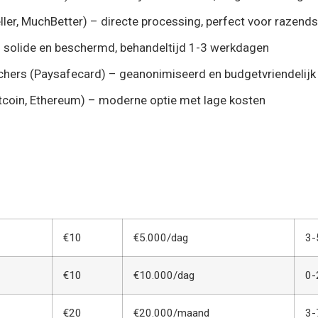
teller, MuchBetter) – directe processing, perfect voor razen
– solide en beschermd, behandeltijd 1-3 werkdagen
chers (Paysafecard) – geanonimiseerd en budgetvriendelijk
tcoin, Ethereum) – moderne optie met lage kosten
€10
€5.000/dag
3-
€10
€10.000/dag
0-
€20
€20.000/maand
3-