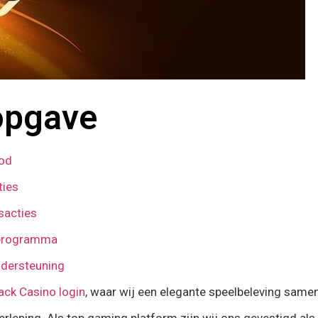
opgave
od
ties
sacties
sprogramma
ndersteuning
ack Casino login
, waar wij een elegante speelbeleving sam
verlening. Als top gaming platform zijn wij ons gevestigd a