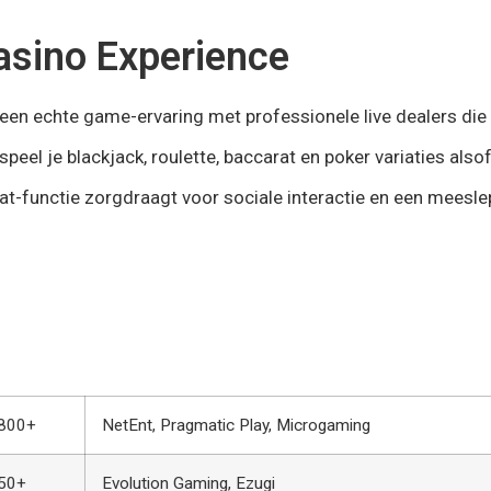
asino Experience
 een echte game-ervaring met professionele live dealers die 
peel je blackjack, roulette, baccarat en poker variaties also
hat-functie zorgdraagt voor sociale interactie en een meesl
800+
NetEnt, Pragmatic Play, Microgaming
50+
Evolution Gaming, Ezugi