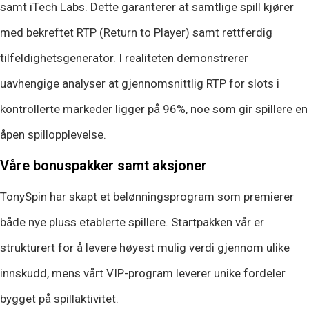
samt iTech Labs. Dette garanterer at samtlige spill kjører
med bekreftet RTP (Return to Player) samt rettferdig
tilfeldighetsgenerator. I realiteten demonstrerer
uavhengige analyser at gjennomsnittlig RTP for slots i
kontrollerte markeder ligger på 96%, noe som gir spillere en
åpen spillopplevelse.
Våre bonuspakker samt aksjoner
TonySpin har skapt et belønningsprogram som premierer
både nye pluss etablerte spillere. Startpakken vår er
strukturert for å levere høyest mulig verdi gjennom ulike
innskudd, mens vårt VIP-program leverer unike fordeler
bygget på spillaktivitet.