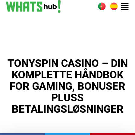
TONYSPIN CASINO – DIN
KOMPLETTE HÅNDBOK
FOR GAMING, BONUSER
PLUSS
BETALINGSLØSNINGER