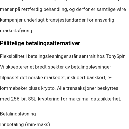
mener på rettferdig behandling, og derfor er samtlige våre
kampanjer underlagt bransjestandarder for ansvarlig
markedsføring.
Pålitelige betalingsalternativer
Fleksibilitet i betalingsløsninger står sentralt hos TonySpin.
Vi aksepterer et bredt spekter av betalingsløsninger
tilpasset det norske markedet, inkludert bankkort, e-
lommebøker pluss krypto. Alle transaksjoner beskyttes
med 256-bit SSL-kryptering for maksimal datasikkerhet.
Betalingsløsning
Innbetaling (min-maks)