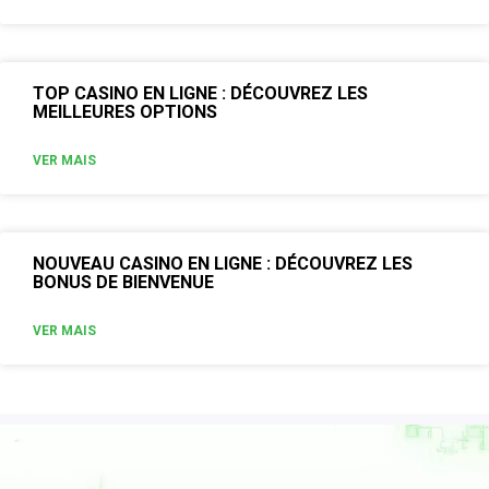
TOP CASINO EN LIGNE : DÉCOUVREZ LES
MEILLEURES OPTIONS
VER MAIS
NOUVEAU CASINO EN LIGNE : DÉCOUVREZ LES
BONUS DE BIENVENUE
VER MAIS