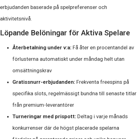
erbjudanden baserade på spelpreferenser och
aktivitetsnivå.
Löpande Belöningar för Aktiva Spelare
Återbetalning under v:a:
Få åter en procentandel av
förlusterna automatiskt under måndag helt utan
omsättningskrav
Gratissnurr-erbjudanden:
Frekventa freespins på
specifika slots, regelmässigt bundna till senaste titlar
från premium-leverantörer
Turneringar med prispott:
Deltag i varje månads
konkurrenser där de högst placerade spelarna