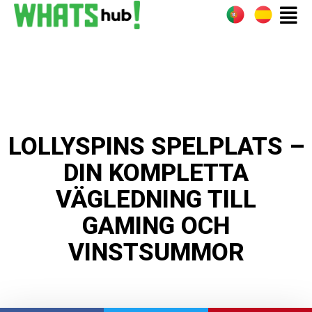
LOLLYSPINS SPELPLATS –
DIN KOMPLETTA
VÄGLEDNING TILL
GAMING OCH
VINSTSUMMOR