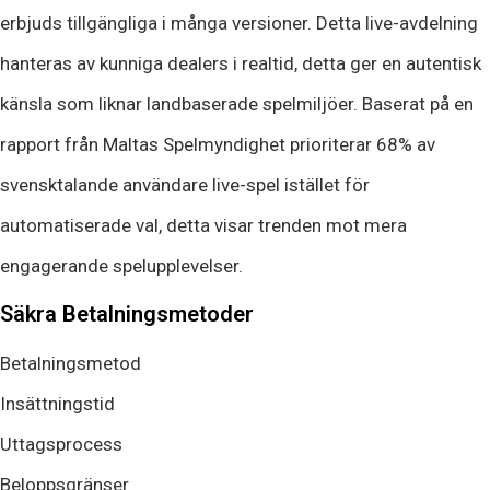
erbjuds tillgängliga i många versioner. Detta live-avdelning
hanteras av kunniga dealers i realtid, detta ger en autentisk
känsla som liknar landbaserade spelmiljöer. Baserat på en
rapport från Maltas Spelmyndighet prioriterar 68% av
svensktalande användare live-spel istället för
automatiserade val, detta visar trenden mot mera
engagerande spelupplevelser.
Säkra Betalningsmetoder
Betalningsmetod
Insättningstid
Uttagsprocess
Beloppsgränser