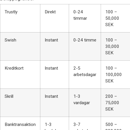
Trustly
Direkt
0-24
100 –
timmar
50,000
SEK
Swish
Instant
0-24 timme
100 –
30,000
SEK
Kreditkort
Instant
2-5
100 –
arbetsdagar
100,000
SEK
Skrill
Instant
1-3
200 –
vardagar
75,000
SEK
Banktransaktion
1-3
3-7
500 –