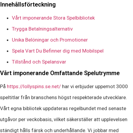
Innehållsförteckning
Vårt imponerande Stora Spelbibliotek
Trygga Betalningsalternativ
Unika Belöningar och Promotioner
Spela Vart Du Befinner dig med Mobilspel
Tillstånd och Spelansvar
Vårt imponerande Omfattande Spelutrymme
På
https://lollyspins.se.net/
har vi erbjuder uppemot 3000
speltitlar från branschens högst respekterade utvecklare.
Vårt egna bibliotek uppdateras regelbundet med senaste
utgåvor per veckobasis, vilket säkerställer att upplevelsen
ständigt hålls färsk och underhållande. Vi jobbar med