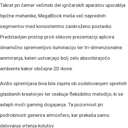
Takrat pri čemer večinski del igričarskih aparatov uporablja
tipične mehanike, MegaBlock meša več naprednih
segmentov med konsistentno zaokroženo postavko.
Predstavljen pristop proti slikovni prezentaciji aplicira
dinamično spremenljivo iluminacijo ter tri-dimenzionalne
animiranja, kateri ustvarjajo bolj zelo absorbirajočo
ambiente kakor običajne 2D ikone.
Avdio spremljava biva bila zajeta ob sodelovanjem spretnih
glasbenih kreatorjev ter vsebuje fleksibilno melodijo, ki se
adapti moči gaming dogajanja. Ta pozornost pri
podrobnosti generira atmosfero, kar prekaša samo
delovanje vrtenja kolutov.