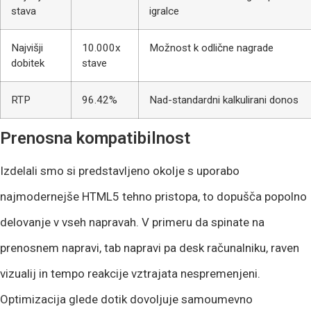
stava
igralce
Najvišji
10.000x
Možnost k odlične nagrade
dobitek
stave
RTP
96.42%
Nad-standardni kalkulirani donos
Prenosna kompatibilnost
Izdelali smo si predstavljeno okolje s uporabo
najmodernejše HTML5 tehno pristopa, to dopušča popolno
delovanje v vseh napravah. V primeru da spinate na
prenosnem napravi, tab napravi pa desk računalniku, raven
vizualij in tempo reakcije vztrajata nespremenjeni.
Optimizacija glede dotik dovoljuje samoumevno