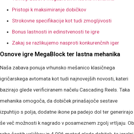
Pristopi k maksimiranje dobičkov
Strokovne specifikacije kot tudi zmogljivosti
Bonus lastnosti in edinstvenosti te igre
Zakaj se razlikujemo nasproti konkurenčnih iger
Osnove igre MegaBlock ter lastna mehanika
Naša zabava ponuja vrhunsko mešanico klasičnega
igričarskega avtomata kot tudi najnovejših novosti, kateri
bazirajo glede verificiranem načelu Cascading Reels. Taka
mehanika omogoča, da dobiček prinašajoče sestave
izpuhtijo s polja, dodatne ikone pa padejo dol ter generirajo
še več možnosti k nagrado v posameznem zgolj vrtljaju. Ob
rabo šestih valjčkov in 4.096 metod glede dobitek, ta igralni