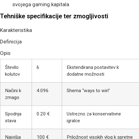
svojega gaming kapitala
Tehniške specifikacije ter zmogljivosti
Karakteristika
Definicija
Opis
Število
6
Ekstendirana postavitev k
kolutov
dodatne možnosti
Načini k
4.096
Shema “ways to win”
zmago
Spodnja
0.20 €
Ustrezno za konservativne
stava
igralce
Najvišja
100 €
Priložnost visokih vlog k spretne