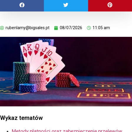
rubenlamy@bigsales.pt
08/07/2026
11:05 am
Wykaz tematów
Metody płatności oraz zabezpieczenie przelewów