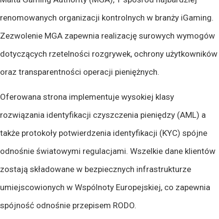
renomowanych organizacji kontrolnych w branży iGaming.
Zezwolenie MGA zapewnia realizację surowych wymogów
dotyczących rzetelności rozgrywek, ochrony użytkowników
oraz transparentności operacji pieniężnych.
Oferowana strona implementuje wysokiej klasy
rozwiązania identyfikacji czyszczenia pieniędzy (AML) a
także protokoły potwierdzenia identyfikacji (KYC) spójne
odnośnie światowymi regulacjami. Wszelkie dane klientów
zostają składowane w bezpiecznych infrastrukturze
umiejscowionych w Wspólnoty Europejskiej, co zapewnia
spójność odnośnie przepisem RODO.