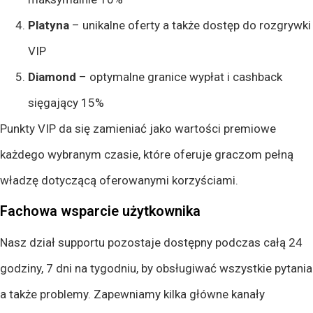
Platyna
– unikalne oferty a także dostęp do rozgrywki
VIP
Diamond
– optymalne granice wypłat i cashback
sięgający 15%
Punkty VIP da się zamieniać jako wartości premiowe
każdego wybranym czasie, które oferuje graczom pełną
władzę dotyczącą oferowanymi korzyściami.
Fachowa wsparcie użytkownika
Nasz dział supportu pozostaje dostępny podczas całą 24
godziny, 7 dni na tygodniu, by obsługiwać wszystkie pytania
a także problemy. Zapewniamy kilka główne kanały