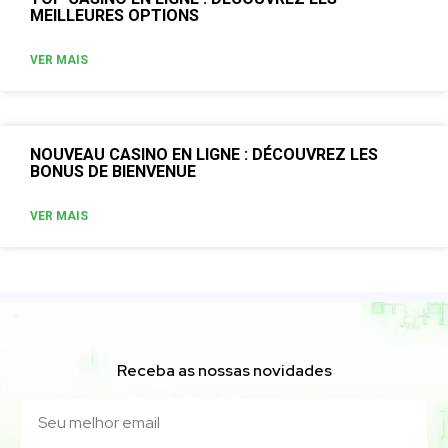
MEILLEURES OPTIONS
VER MAIS
NOUVEAU CASINO EN LIGNE : DÉCOUVREZ LES
BONUS DE BIENVENUE
VER MAIS
Receba as nossas novidades