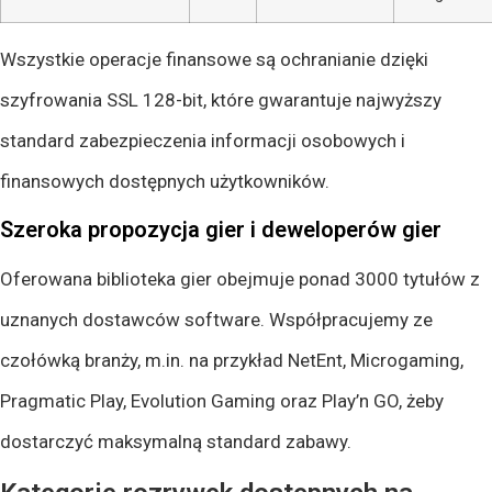
Wszystkie operacje finansowe są ochranianie dzięki
szyfrowania SSL 128-bit, które gwarantuje najwyższy
standard zabezpieczenia informacji osobowych i
finansowych dostępnych użytkowników.
Szeroka propozycja gier i deweloperów gier
Oferowana biblioteka gier obejmuje ponad 3000 tytułów z
uznanych dostawców software. Współpracujemy ze
czołówką branży, m.in. na przykład NetEnt, Microgaming,
Pragmatic Play, Evolution Gaming oraz Play’n GO, żeby
dostarczyć maksymalną standard zabawy.