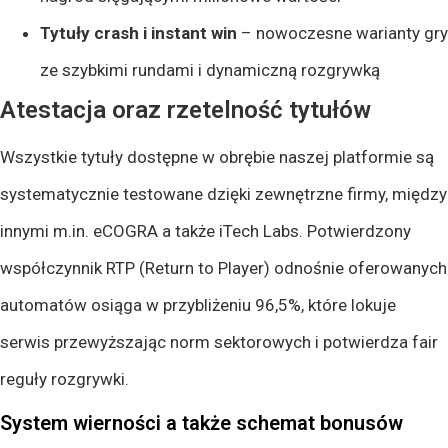
Tytuły crash i instant win
– nowoczesne warianty gry
ze szybkimi rundami i dynamiczną rozgrywką
Atestacja oraz rzetelność tytułów
Wszystkie tytuły dostępne w obrębie naszej platformie są
systematycznie testowane dzięki zewnętrzne firmy, między
innymi m.in. eCOGRA a także iTech Labs. Potwierdzony
współczynnik RTP (Return to Player) odnośnie oferowanych
automatów osiąga w przybliżeniu 96,5%, które lokuje
serwis przewyższając norm sektorowych i potwierdza fair
reguły rozgrywki.
System wierności a także schemat bonusów