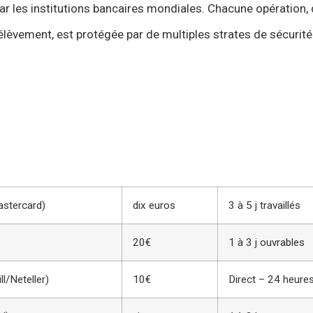
 les institutions bancaires mondiales. Chacune opération, q
lèvement, est protégée par de multiples strates de sécurité i
astercard)
dix euros
3 à 5 j travaillés
20€
1 à 3 j ouvrables
ll/Neteller)
10€
Direct – 24 heure