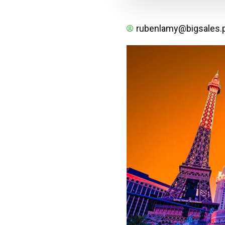
rubenlamy@bigsales.