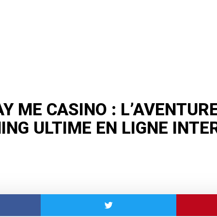
AY ME CASINO : L’AVENTURE
ING ULTIME EN LIGNE INTE