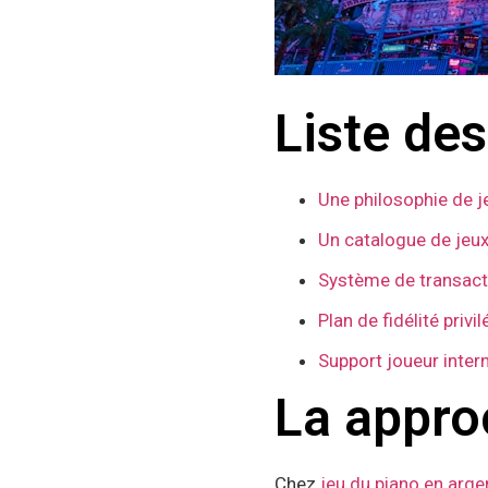
Liste des
Une philosophie de j
Un catalogue de jeux
Système de transacti
Plan de fidélité privil
Support joueur inter
La appro
Chez
jeu du piano en arge