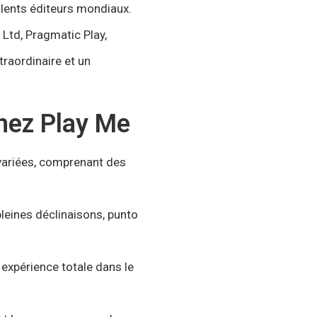
lents éditeurs mondiaux.
td, Pragmatic Play,
traordinaire et un
hez Play Me
variées, comprenant des
pleines déclinaisons, punto
 expérience totale dans le