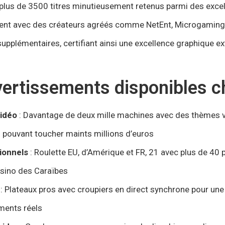
lus de 3500 titres minutieusement retenus parmi des excel
nt avec des créateurs agréés comme NetEnt, Microgaming L
upplémentaires, certifiant ainsi une excellence graphique ex
vertissements disponibles c
vidéo
: Davantage de deux mille machines avec des thèmes 
 pouvant toucher maints millions d’euros
tionnels
: Roulette EU, d’Amérique et FR, 21 avec plus de 40 
asino des Caraïbes
: Plateaux pros avec croupiers en direct synchrone pour une
ments réels