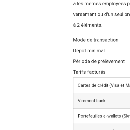
à les mêmes employées par
versement ou d’un seul pré
à 2 éléments.
Mode de transaction
Dépôt minimal
Période de prélèvement
Tarifs facturés
Cartes de crédit (Visa et M
Virement bank
Portefeuilles e-wallets (Skri