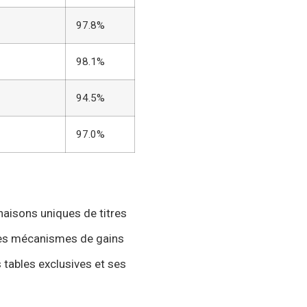
97.8%
98.1%
94.5%
97.0%
aisons uniques de titres
 des mécanismes de gains
 tables exclusives et ses