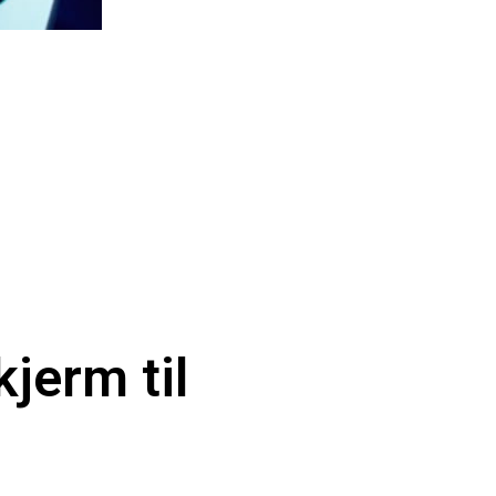
kjerm til