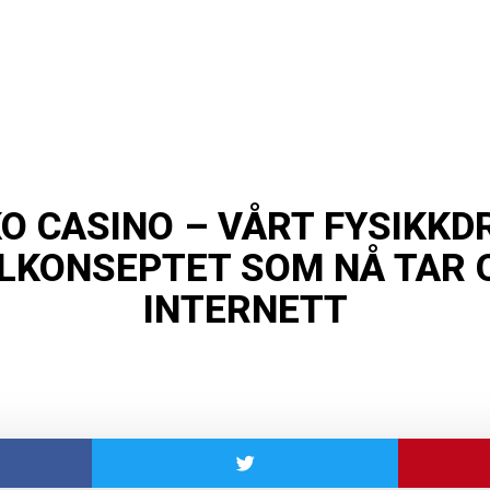
KO CASINO – VÅRT FYSIKKD
LLKONSEPTET SOM NÅ TAR 
INTERNETT