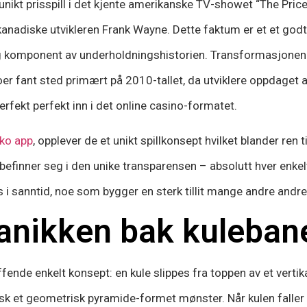
 unikt prisspill i det kjente amerikanske TV-showet “The Price 
 kanadiske utvikleren Frank Wayne. Dette faktum er et et go
iktig komponent av underholdningshistorien. Transformasjonen 
oer fant sted primært på 2010-tallet, da utviklere oppdaget 
rfekt perfekt inn i det online casino-formatet.
nko app
, opplever de et unikt spillkonsept hvilket blander ren 
 befinner seg i den unike transparensen – absolutt hver enke
s i sanntid, noe som bygger en sterk tillit mange andre andre 
anikken bak kuleban
ffende enkelt konsept: en kule slippes fra toppen av et vertik
sisk et geometrisk pyramide-formet mønster. Når kulen faller