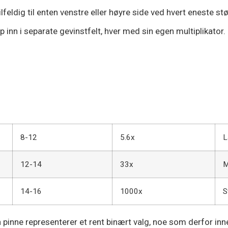
ilfeldig til enten venstre eller høyre side ved hvert eneste st
pp inn i separate gevinstfelt, hver med sin egen multiplikator.
8-12
5.6x
L
12-14
33x
M
14-16
1000x
S
 pinne representerer et rent binært valg, noe som derfor inn