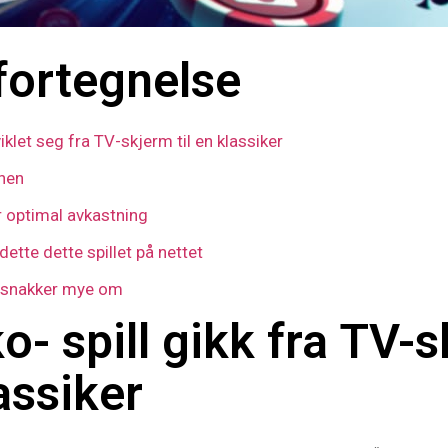
fortegnelse
iklet seg fra TV-skjerm til en klassiker
anen
 optimal avkastning
dette dette spillet på nettet
 snakker mye om
ko- spill gikk fra TV-s
assiker