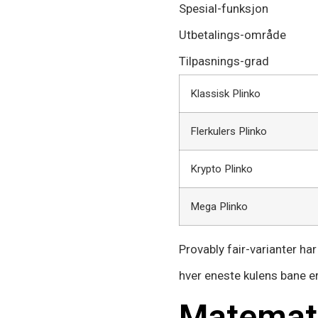
Spesial-funksjon
Utbetalings-område
Tilpasnings-grad
Klassisk Plinko
Flerkulers Plinko
Krypto Plinko
Mega Plinko
Provably fair-varianter har
hver eneste kulens bane er
Matemat