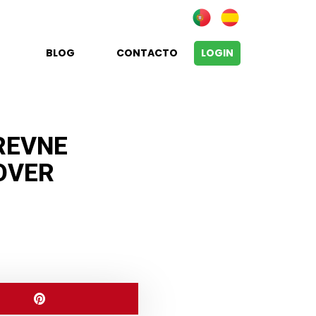
BLOG
CONTACTO
LOGIN
REVNE
OVER