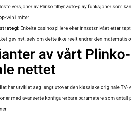
leste versjoner av Plinko tilbyr auto-play funksjoner som k
p-win limiter
strategi:
Enkelte casinospillere øker innsatsnivået etter tap
ykket gevinst, selv om dette ikke reelt endrer den matematis
ianter av vårt Plinko-
ale nettet
illet har utviklet seg langt utover den klassiske originale T
joner med avanserte konfigurerbare parametere som antall pi
ner.