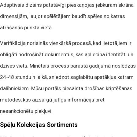
Adaptīvais dizains patstāvīgi pieskaņojas jebkuram ekrāna
dimensijām, ļaujot spēlētājiem baudīt spēles no katras
atrašanās punkta vietā.
Verifikācija norisinās vienkāršā procesā, kad lietotājiem ir
obligāti nodrošināt dokumentus, kas apliecina identitāti un
dzīves vietu. Minētais process parastā gadījumā noslēdzas
24-48 stundu h laikā, sniedzot saglabātu apstākļus katram
dalībniekiem. Mūsu portāls piesaista drošības kriptēšanas
metodes, kas aizsargā jutīgu informāciju pret
nesankcionētu piekļuvi.
Spēļu Kolekcijas Sortiments