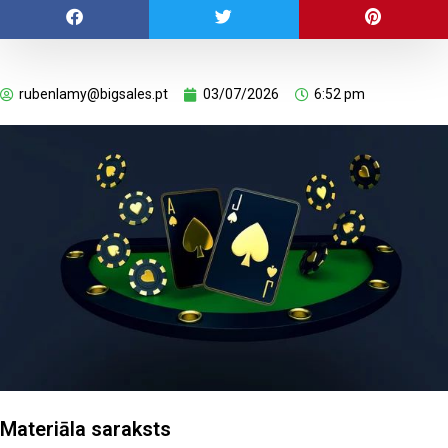
rubenlamy@bigsales.pt
03/07/2026
6:52 pm
Materiāla saraksts