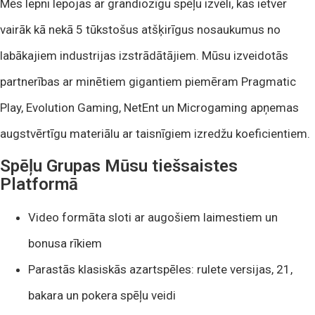
Mēs lepni lepojas ar grandiozīgu spēļu izvēli, kas ietver
vairāk kā nekā 5 tūkstošus atšķirīgus nosaukumus no
labākajiem industrijas izstrādātājiem. Mūsu izveidotās
partnerības ar minētiem gigantiem piemēram Pragmatic
Play, Evolution Gaming, NetEnt un Microgaming apņemas
augstvērtīgu materiālu ar taisnīgiem izredžu koeficientiem.
Spēļu Grupas Mūsu tiešsaistes
Platformā
Video formāta sloti ar augošiem laimestiem un
bonusa rīkiem
Parastās klasiskās azartspēles: rulete versijas, 21,
bakara un pokera spēļu veidi