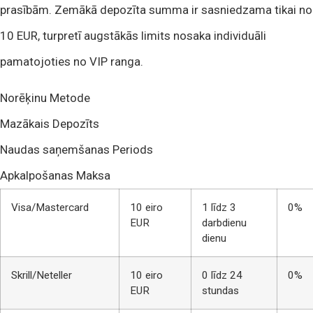
prasībām. Zemākā depozīta summa ir sasniedzama tikai no
10 EUR, turpretī augstākās limits nosaka individuāli
pamatojoties no VIP ranga.
Norēķinu Metode
Mazākais Depozīts
Naudas saņemšanas Periods
Apkalpošanas Maksa
Visa/Mastercard
10 eiro
1 līdz 3
0%
EUR
darbdienu
dienu
Skrill/Neteller
10 eiro
0 līdz 24
0%
EUR
stundas