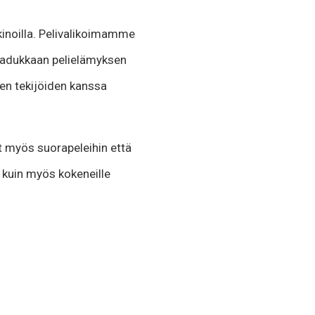
inoilla. Pelivalikoimamme
 laadukkaan pelielämyksen
en tekijöiden kanssa
 myös suorapeleihin että
n kuin myös kokeneille