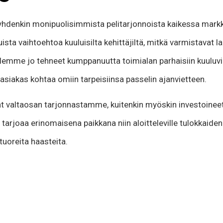
hdenkin monipuolisimmista pelitarjonnoista kaikessa markk
tuista vaihtoehtoa kuuluisilta kehittäjiltä, mitkä varmistavat
Olemme jo tehneet kumppanuutta toimialan parhaisiin kuuluvi
asiakas kohtaa omiin tarpeisiinsa passelin ajanvietteen.
 valtaosan tarjonnastamme, kuitenkin myöskin investoineet
tarjoaa erinomaisena paikkana niin aloitteleville tulokkaide
tuoreita haasteita.