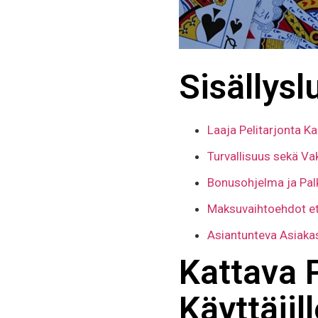
Sisällysl
Laaja Pelitarjonta Kai
Turvallisuus sekä Vak
Bonusohjelma ja Pal
Maksuvaihtoehdot et
Asiantunteva Asiaka
Kattava P
Käyttäjil