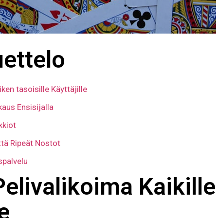
uettelo
ken tasoisille Käyttäjille
aus Ensisijalla
kkiot
tä Ripeät Nostot
spalvelu
elivalikoima Kaikille
le