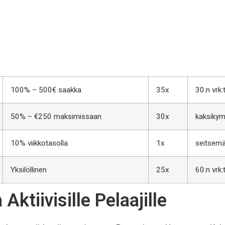
100% – 500€ saakka
35x
30:n vrk:
50% – €250 maksimissaan
30x
kaksikym
10% viikkotasolla
1x
seitsemä
Yksilöllinen
25x
60:n vrk:
Aktiivisille Pelaajille