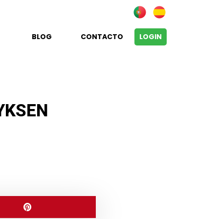
BLOG
CONTACTO
LOGIN
YKSEN