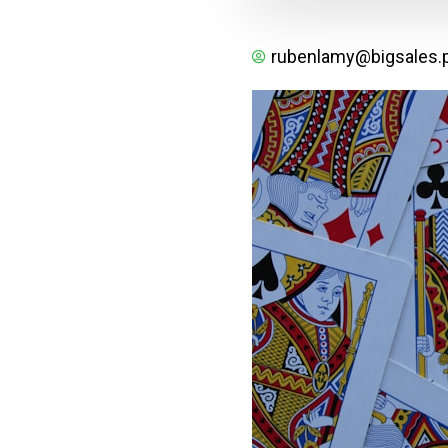
rubenlamy@bigsales.