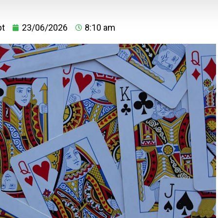
pt
23/06/2026
8:10 am