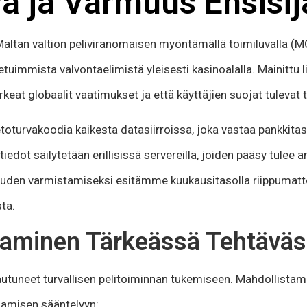
a ja Varmuus Ensisij
 Maltan valtion peliviranomaisen myöntämällä toimiluvalla
immista valvontaelimistä yleisesti kasinoalalla. Mainittu lis
eat globaalit vaatimukset ja että käyttäjien suojat tulevat t
toturvakoodia kaikesta datasiirroissa, joka vastaa pankkita
edot säilytetään erillisissä servereillä, joiden pääsy tulee an
den varmistamiseksi esitämme kuukausitasolla riippumatt
ta.
laaminen Tärkeässä Tehtävä
utuneet turvallisen pelitoiminnan tukemiseen. Mahdollista
aamisen sääntelyyn: