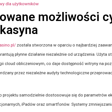
wy dla użytkowników
owane możliwości c
 kasyna
asino.pl/
została stworzona w oparciu o najbardziej zaaw
rantują płynne działanie niezależnie od urządzenia. Użyta 
ogii cloud obliczeniowym, co daje dostępność witryny na po
erdzany przez niezależne audyty technologiczne przeprow
projektu samodzielnie dostosowuje się do parametrów ekr
cjonarnych, iPadów oraz smartfonów. Systemy zmniejszani