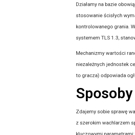
Działamy na bazie obowiąz
stosowanie ścisłych wyma
kontrolowanego grania. W
systemem TLS 1.3, stano
Mechanizmy wartości ran
niezależnych jednostek ce
to gracza) odpowiada ogł
Sposoby 
Zdajemy sobie sprawę wag
z szerokim wachlarzem sp
kluczowymi parametrami: