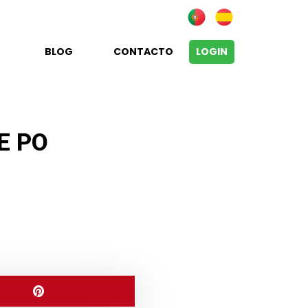
BLOG
CONTACTO
LOGIN
E PO
J