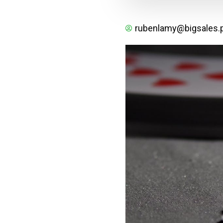
rubenlamy@bigsales.