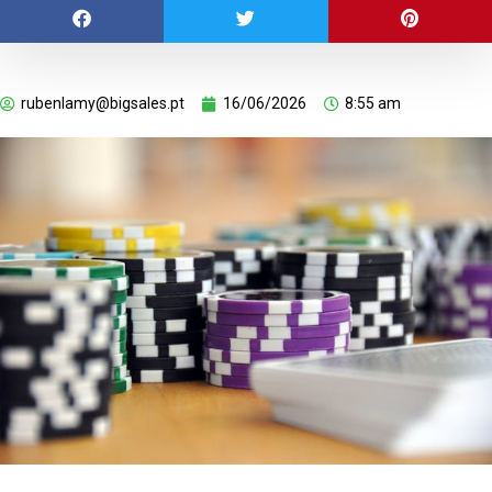
rubenlamy@bigsales.pt
16/06/2026
8:55 am