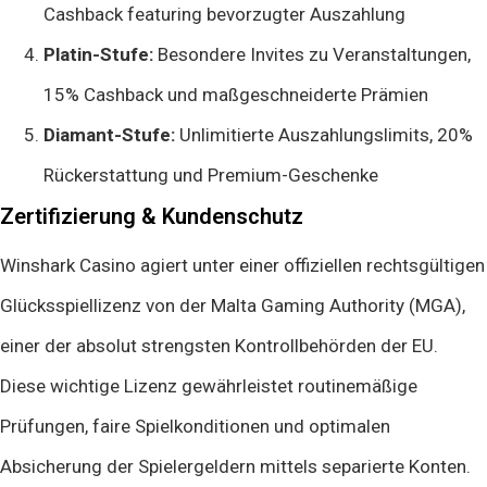
Cashback featuring bevorzugter Auszahlung
Platin-Stufe:
Besondere Invites zu Veranstaltungen,
15% Cashback und maßgeschneiderte Prämien
Diamant-Stufe:
Unlimitierte Auszahlungslimits, 20%
Rückerstattung und Premium-Geschenke
Zertifizierung & Kundenschutz
Winshark Casino agiert unter einer offiziellen rechtsgültigen
Glücksspiellizenz von der Malta Gaming Authority (MGA),
einer der absolut strengsten Kontrollbehörden der EU.
Diese wichtige Lizenz gewährleistet routinemäßige
Prüfungen, faire Spielkonditionen und optimalen
Absicherung der Spielergeldern mittels separierte Konten.