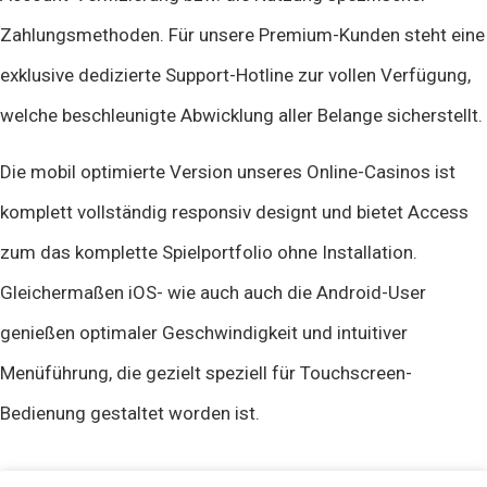
Zahlungsmethoden. Für unsere Premium-Kunden steht eine
exklusive dedizierte Support-Hotline zur vollen Verfügung,
welche beschleunigte Abwicklung aller Belange sicherstellt.
Die mobil optimierte Version unseres Online-Casinos ist
komplett vollständig responsiv designt und bietet Access
zum das komplette Spielportfolio ohne Installation.
Gleichermaßen iOS- wie auch auch die Android-User
genießen optimaler Geschwindigkeit und intuitiver
Menüführung, die gezielt speziell für Touchscreen-
Bedienung gestaltet worden ist.