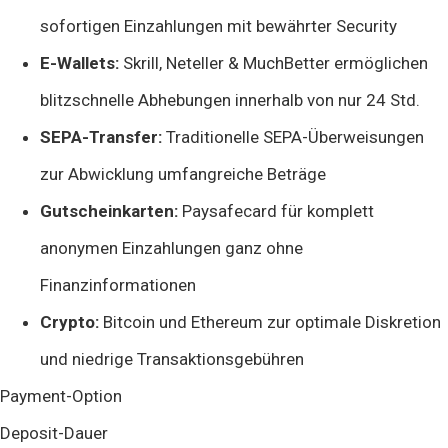
sofortigen Einzahlungen mit bewährter Security
E-Wallets:
Skrill, Neteller & MuchBetter ermöglichen
blitzschnelle Abhebungen innerhalb von nur 24 Std.
SEPA-Transfer:
Traditionelle SEPA-Überweisungen
zur Abwicklung umfangreiche Beträge
Gutscheinkarten:
Paysafecard für komplett
anonymen Einzahlungen ganz ohne
Finanzinformationen
Crypto:
Bitcoin und Ethereum zur optimale Diskretion
und niedrige Transaktionsgebühren
Payment-Option
Deposit-Dauer