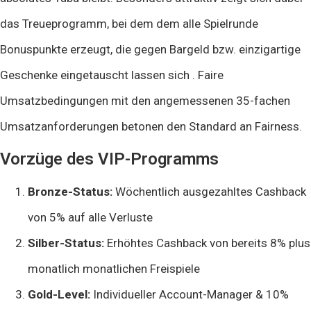
das Treueprogramm, bei dem dem alle Spielrunde
Bonuspunkte erzeugt, die gegen Bargeld bzw. einzigartige
Geschenke eingetauscht lassen sich . Faire
Umsatzbedingungen mit den angemessenen 35-fachen
Umsatzanforderungen betonen den Standard an Fairness.
Vorzüge des VIP-Programms
Bronze-Status:
Wöchentlich ausgezahltes Cashback
von 5% auf alle Verluste
Silber-Status:
Erhöhtes Cashback von bereits 8% plus
monatlich monatlichen Freispiele
Gold-Level:
Individueller Account-Manager & 10%