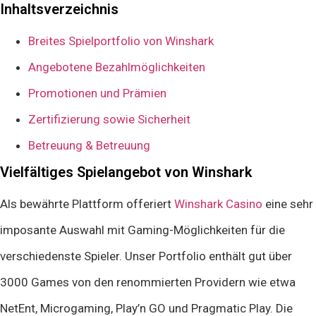
Inhaltsverzeichnis
Breites Spielportfolio von Winshark
Angebotene Bezahlmöglichkeiten
Promotionen und Prämien
Zertifizierung sowie Sicherheit
Betreuung & Betreuung
Vielfältiges Spielangebot von Winshark
Als bewährte Plattform offeriert
Winshark Casino
eine sehr
imposante Auswahl mit Gaming-Möglichkeiten für die
verschiedenste Spieler. Unser Portfolio enthält gut über
3000 Games von den renommierten Providern wie etwa
NetEnt, Microgaming, Play’n GO und Pragmatic Play. Die