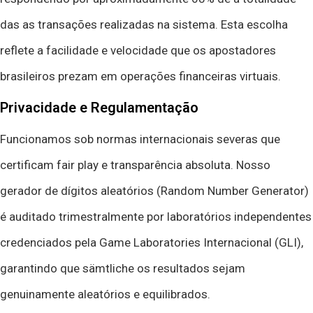
das as transações realizadas na sistema. Esta escolha
reflete a facilidade e velocidade que os apostadores
brasileiros prezam em operações financeiras virtuais.
Privacidade e Regulamentação
Funcionamos sob normas internacionais severas que
certificam fair play e transparência absoluta. Nosso
gerador de dígitos aleatórios (Random Number Generator)
é auditado trimestralmente por laboratórios independentes
credenciados pela Game Laboratories Internacional (GLI),
garantindo que sämtliche os resultados sejam
genuinamente aleatórios e equilibrados.