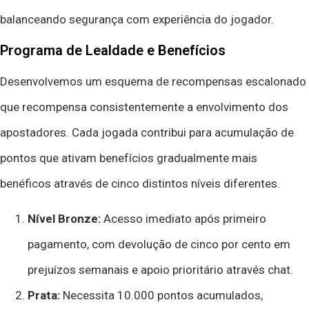
balanceando segurança com experiência do jogador.
Programa de Lealdade e Benefícios
Desenvolvemos um esquema de recompensas escalonado
que recompensa consistentemente a envolvimento dos
apostadores. Cada jogada contribui para acumulação de
pontos que ativam benefícios gradualmente mais
benéficos através de cinco distintos níveis diferentes.
Nível Bronze:
Acesso imediato após primeiro
pagamento, com devolução de cinco por cento em
prejuízos semanais e apoio prioritário através chat.
Prata:
Necessita 10.000 pontos acumulados,