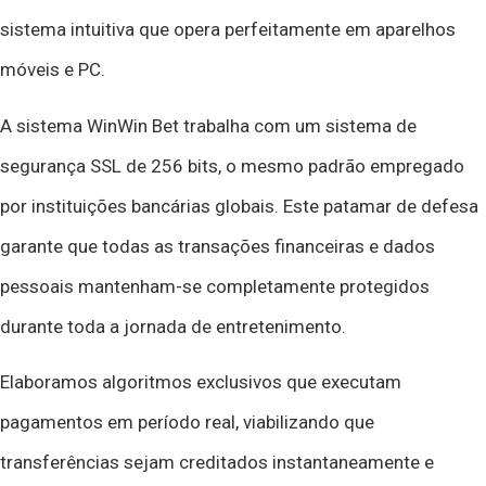
sistema intuitiva que opera perfeitamente em aparelhos
móveis e PC.
A sistema WinWin Bet trabalha com um sistema de
segurança SSL de 256 bits, o mesmo padrão empregado
por instituições bancárias globais. Este patamar de defesa
garante que todas as transações financeiras e dados
pessoais mantenham-se completamente protegidos
durante toda a jornada de entretenimento.
Elaboramos algoritmos exclusivos que executam
pagamentos em período real, viabilizando que
transferências sejam creditados instantaneamente e