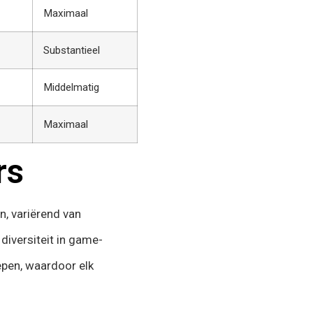
Maximaal
Substantieel
Middelmatig
Maximaal
rs
, variërend van
diversiteit in game-
epen, waardoor elk