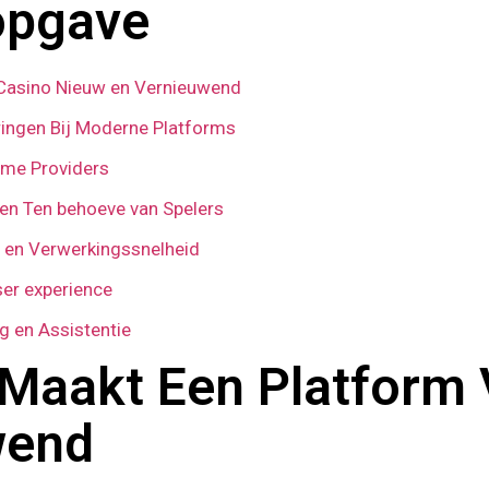
opgave
asino Nieuw en Vernieuwend
eringen Bij Moderne Platforms
ame Providers
en Ten behoeve van Spelers
 en Verwerkingssnelheid
er experience
g en Assistentie
aakt Een Platform 
wend