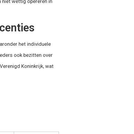
 niet wettig opereren in
centies
aronder het individuele
ieders ook bezitten over
Verenigd Koninkrijk, wat