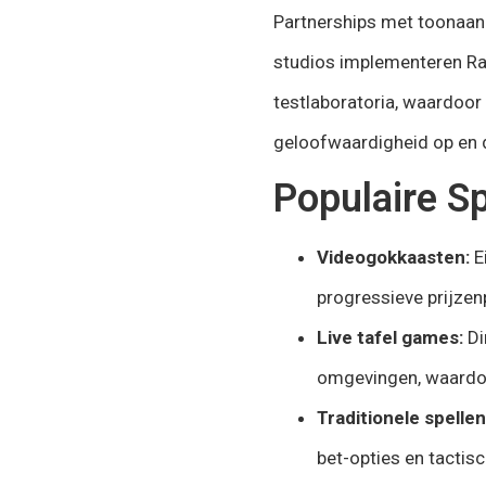
Partnerships met toonaan
studios implementeren Ra
testlaboratoria, waardoor
geloofwaardigheid op en d
Populaire S
Videogokkaasten:
E
progressieve prijzen
Live tafel games:
Di
omgevingen, waardoor
Traditionele spellen
bet-opties en tactis