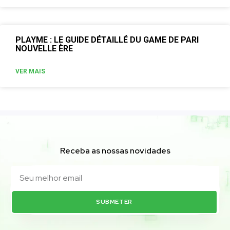
PLAYME : LE GUIDE DÉTAILLÉ DU GAME DE PARI
NOUVELLE ÈRE
VER MAIS
Receba as nossas novidades
SUBMETER