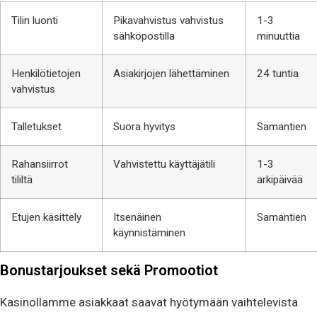
Tilin luonti
Pikavahvistus vahvistus
1-3
sähköpostilla
minuuttia
Henkilötietojen
Asiakirjojen lähettäminen
24 tuntia
vahvistus
Talletukset
Suora hyvitys
Samantien
Rahansiirrot
Vahvistettu käyttäjätili
1-3
tililtä
arkipäivää
Etujen käsittely
Itsenäinen
Samantien
käynnistäminen
Bonustarjoukset sekä Promootiot
Kasinollamme asiakkaat saavat hyötymään vaihtelevista