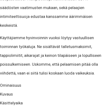
säädösten vaatimusten mukaan, sekä pelaajien
intimiteettisuoja edustaa kanssamme äärimmäisen
keskeistä.
Käyttäjiemme hyvinvoinnin vuoksi löytyy vastuullisen
toiminnan työkaluja. Ne sisältävät talletusmaksimit,
tappiolimiitit, aikarajat ja keinon tilapäiseen ja lopulliseen
poissulkemiseen. Uskomme, että pelaamisen pitää olla
viihdettä, vaan ei siitä tulisi koskaan luoda vaikeuksia.
Ominaisuus
Kuvaus
Käsittelyaika