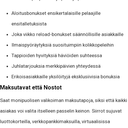
Aloitusbonukset ensikertalaisille pelaajille
ensitalletuksista
Joka viikko reload-bonukset säännöllisille asiakkaille
Ilmaispyöräytyksiä suosituimpiin kolikkopeleihin
Tappioiden hyvityksiä häviöiden suhteessa
Juhlatarjouksia merkkipäivien yhteydessä
Erikoisasiakkaille yksilöityjä eksklusiivisia bonuksia
Maksutavat että Nostot
Saat monipuolisen valikoiman maksutapoja, siksi että kaikki
asiakas voi valita itselleen passelin keinon. Siirrot sujuvat
luottokorteilla, verkkopankkimaksuilla, virtuaalisissa