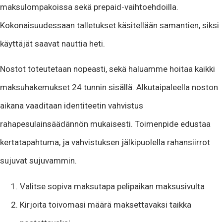
maksulompakoissa sekä prepaid-vaihtoehdoilla.
Kokonaisuudessaan talletukset käsitellään samantien, siksi
käyttäjät saavat nauttia heti.
Nostot toteutetaan nopeasti, sekä haluamme hoitaa kaikki
maksuhakemukset 24 tunnin sisällä. Alkutaipaleella noston
aikana vaaditaan identiteetin vahvistus
rahapesulainsäädännön mukaisesti. Toimenpide edustaa
kertatapahtuma, ja vahvistuksen jälkipuolella rahansiirrot
sujuvat sujuvammin.
Valitse sopiva maksutapa pelipaikan maksusivulta
Kirjoita toivomasi määrä maksettavaksi taikka