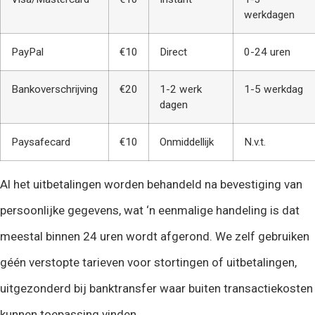
werkdagen
PayPal
€10
Direct
0-24 uren
Bankoverschrijving
€20
1-2 werk
1-5 werkdag
dagen
Paysafecard
€10
Onmiddellijk
N.v.t.
Al het uitbetalingen worden behandeld na bevestiging van
persoonlijke gegevens, wat ‘n eenmalige handeling is dat
meestal binnen 24 uren wordt afgerond. We zelf gebruiken
géén verstopte tarieven voor stortingen of uitbetalingen,
uitgezonderd bij banktransfer waar buiten transactiekosten
kunnen toepassing vinden.