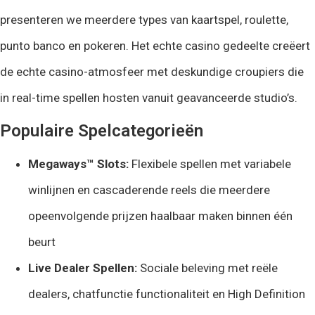
presenteren we meerdere types van kaartspel, roulette,
punto banco en pokeren. Het echte casino gedeelte creëert
de echte casino-atmosfeer met deskundige croupiers die
in real-time spellen hosten vanuit geavanceerde studio’s.
Populaire Spelcategorieën
Megaways™ Slots:
Flexibele spellen met variabele
winlijnen en cascaderende reels die meerdere
opeenvolgende prijzen haalbaar maken binnen één
beurt
Live Dealer Spellen:
Sociale beleving met reële
dealers, chatfunctie functionaliteit en High Definition