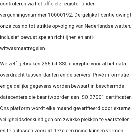
controleren via het officiële register onder
vergunningsnummer 10000192. Dergelijke licentie dwingt
onze casino tot strikte opvolging van Nederlandse wetten,
inclusief bewust spelen richtlijnen en anti-
witwasmaatregelen.
We zelf gebruiken 256 bit SSL encryptie voor al het data
overdracht tussen klanten en de servers. Privé informatie
en geldelijke gegevens worden bewaart in beschermde
datacenters die beantwoorden aan ISO 27001 certificaten.
Ons platform wordt elke maand geverifieerd door externe
veiligheidsdeskundigen om zwakke plekken te vaststellen
en te oplossen voordat deze een risico kunnen vormen.