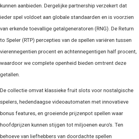
kunnen aanbieden. Dergelijke partnership verzekert dat
ieder spel voldoet aan globale standaarden en is voorzien
van erkende toevallige getalgeneratoren (RNG). De Return
to Speler (RTP) percepties van de spellen variëren tussen
vierennegentien procent en achtennegentigen half procent,
waardoor we complete openheid bieden omtrent deze
getallen.
De collectie omvat klassieke fruit slots voor nostalgische
spelers, hedendaagse videoautomaten met innovatieve
bonus features, en groeiende prijzenpot spellen waar
hoofdprijzen kunnen stijgen tot miljoenen euro’s. Ten
behoeve van liefhebbers van doordachte spellen