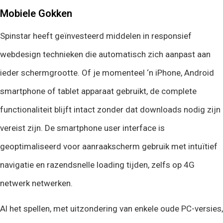
Mobiele Gokken
Spinstar heeft geïnvesteerd middelen in responsief
webdesign technieken die automatisch zich aanpast aan
ieder schermgrootte. Of je momenteel ‘n iPhone, Android
smartphone of tablet apparaat gebruikt, de complete
functionaliteit blijft intact zonder dat downloads nodig zijn
vereist zijn. De smartphone user interface is
geoptimaliseerd voor aanraakscherm gebruik met intuïtief
navigatie en razendsnelle loading tijden, zelfs op 4G
netwerk netwerken.
Al het spellen, met uitzondering van enkele oude PC-versies,