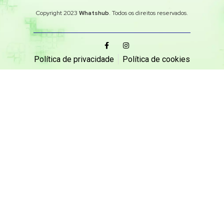
Copyright 2023
Whatshub
. Todos os direitos reservados.
Política de privacidade
Política de cookies