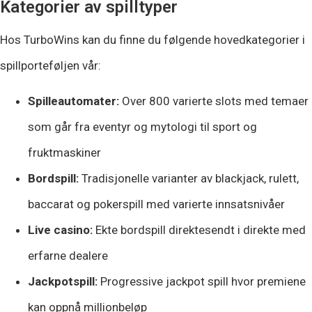
Kategorier av spilltyper
Hos TurboWins kan du finne du følgende hovedkategorier i
spillporteføljen vår:
Spilleautomater:
Over 800 varierte slots med temaer
som går fra eventyr og mytologi til sport og
fruktmaskiner
Bordspill:
Tradisjonelle varianter av blackjack, rulett,
baccarat og pokerspill med varierte innsatsnivåer
Live casino:
Ekte bordspill direktesendt i direkte med
erfarne dealere
Jackpotspill:
Progressive jackpot spill hvor premiene
kan oppnå millionbeløp