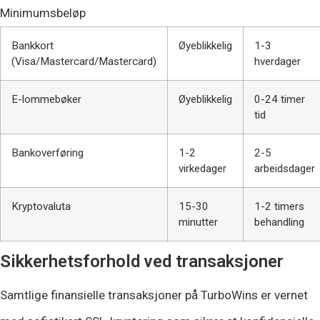
Minimumsbeløp
Bankkort
Øyeblikkelig
1-3
(Visa/Mastercard/Mastercard)
hverdager
E-lommebøker
Øyeblikkelig
0-24 timer
tid
Bankoverføring
1-2
2-5
virkedager
arbeidsdager
Kryptovaluta
15-30
1-2 timers
minutter
behandling
Sikkerhetsforhold ved transaksjoner
Samtlige finansielle transaksjoner på TurboWins er vernet