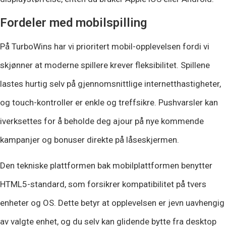
Fordeler med mobilspilling
På TurboWins har vi prioritert mobil-opplevelsen fordi vi
skjønner at moderne spillere krever fleksibilitet. Spillene
lastes hurtig selv på gjennomsnittlige internetthastigheter,
og touch-kontroller er enkle og treffsikre. Pushvarsler kan
iverksettes for å beholde deg ajour på nye kommende
kampanjer og bonuser direkte på låseskjermen.
Den tekniske plattformen bak mobilplattformen benytter
HTML5-standard, som forsikrer kompatibilitet på tvers
enheter og OS. Dette betyr at opplevelsen er jevn uavhengig
av valgte enhet, og du selv kan glidende bytte fra desktop